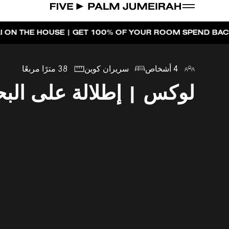
E | GET 100% OF YOUR ROOM SPEND BACK ACROSS THE
4 أشخاص
سريران كوين
38 مترًا مربعًا
لوكس | إطلالة على الب