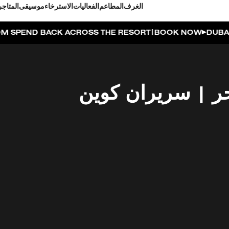
الغرف
المطاعم
الفعاليات
الاسترخاء
موسيقى
المتاجر
|
 ACROSS THE RESORT
BOOK NOW
DUBAI ON THE HOUS
حر | سريران كوين