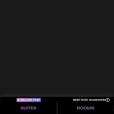
Careers
About FIVE
Culture
In the Press
FAQs
Trade Partners
Awards
Terms & Conditions
Contact
Privacy Policy
Cookies
Sitemap
COME PLAY
🔥
SELLING FAST
BEST RATE GUARANTEE
SUITES
ROOMS