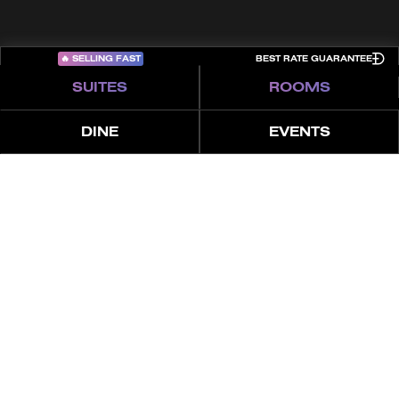
🔥
SELLING FAST
BEST RATE GUARANTEE
SUITES
ROOMS
DINE
EVENTS
عن
المميزات
العروض
5 غرف نوم | فيلا شاطئية
مع مسبح
استمتع بلا تردّد في هذه الفيلا الفاخرة المكونة من خمس غرف
نوم بمساحة 1142 مترًا مربعًا، تقع في الطابق الأرضي مع