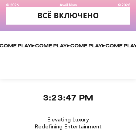
© 2026
Avail Now
© 2026
ВСЁ ВКЛЮЧЕНО
AY
COME PLAY
COME PLAY
COME PLAY
COME P
3:23:47 PM
Elevating Luxury
Redefining Entertainment