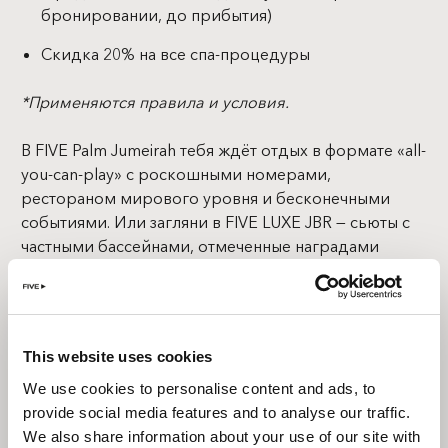
бронировании, до прибытия)
Скидка 20% на все спа-процедуры
*Применяются правила и условия.
В FIVE Palm Jumeirah тебя ждёт отдых в формате «all-
you-can-play» с роскошными номерами,
рестораном мирового уровня и бесконечными
событиями. Или загляни в FIVE LUXE JBR — сьюты с
частными бассейнами, отмеченные наградами
рестораны и самая гламурная атмосфера у бассейна
в Дубае. Настоящий фаворит — FIVE Jumeirah Village
приглашает тебя в пентхаус с собственным
бассейном, живой социальной атмосферой и
This website uses cookies
множеством гастро-точек. Каким бы ни был твой
We use cookies to personalise content and ads, to
вайб этим летом — у нас всё для тебя готово.
provide social media features and to analyse our traffic.
Приходи играть в FIVE Hotels & Resorts в Дубае.
We also share information about your use of our site with