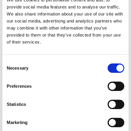
года. Time Out Bahrain также отметил его как один
provide social media features and to analyse our traffic.
из лучших отелей в странах Совета сотрудничества
We also share information about your use of our site with
арабских государств Залива (ССАГЗ).
our social media, advertising and analytics partners who
may combine it with other information that you’ve
Между тем, отель FIVE Zurich получил множество
provided to them or that they’ve collected from your use
положительных отзывов. В 2023 году Vogue Middle
of their services.
East отметил его не только как пример
роскошного, но и экологичного отеля, заявив, что
это не просто место для проживания, а
Consent
Necessary
«самостоятельная цель для путешествия». В 2024
Selection
году Marie Claire Belgium назвал отель «самой
стильной точкой на карте Швейцарии», а в Elle
Preferences
France было отмечено, что «пятизвездочный
открытый бассейн отеля является воплощением
летней элегантности», тогда как журнал Schon
Statistics
Magazine был очарован «теплым гостеприимством
персонала и роскошной атмосферой».
Marketing