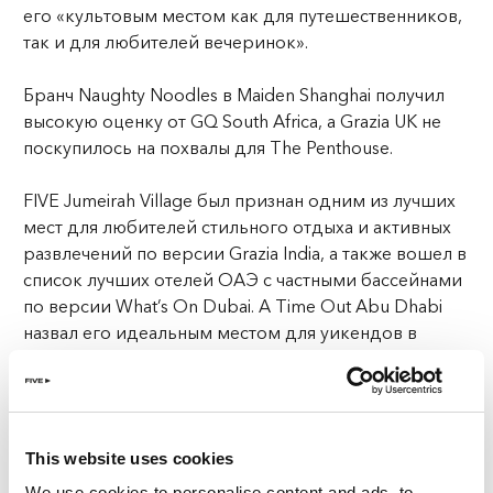
его «культовым местом как для путешественников,
так и для любителей вечеринок».
Бранч Naughty Noodles в Maiden Shanghai получил
высокую оценку от GQ South Africa, а Grazia UK не
поскупилось на похвалы для The Penthouse.
FIVE Jumeirah Village был признан одним из лучших
мест для любителей стильного отдыха и активных
развлечений по версии Grazia India, а также вошел в
список лучших отелей ОАЭ с частными бассейнами
по версии What’s On Dubai. А Time Out Abu Dhabi
назвал его идеальным местом для уикендов в
отелях ОАЭ с частными бассейнами.
Открытие FIVE LUXE получило восторженные
отзывы от Cosmopolitan Middle East и Harper’s Bazaar
This website uses cookies
Arabia, а Visit Dubai включил отель в список лучших
новых отелей Дубая и ожидаемых открытий 2024
We use cookies to personalise content and ads, to