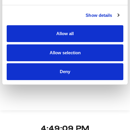
Кроме того, AGBI признал FIVE единственной
компанией в мире, получившей высший рейтинг
Show details
«A» по критериям ESG во всех отраслях.
Allow all
Allow selection
DESTINO FIVE IBIZA
FIVE PALM JUMEIRAH
FIVE JUMEIR
Deny
4:49:09 PM