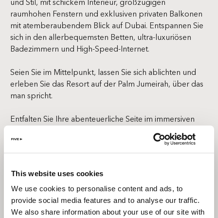
und Stil, mit schickem Interieur, großzügigen
raumhohen Fenstern und exklusiven privaten Balkonen
mit atemberaubendem Blick auf Dubai. Entspannen Sie
sich in den allerbequemsten Betten, ultra-luxuriösen
Badezimmern und High-Speed-Internet.
Seien Sie im Mittelpunkt, lassen Sie sich ablichten und
erleben Sie das Resort auf der Palm Jumeirah, über das
man spricht.
Entfalten Sie Ihre abenteuerliche Seite im immersiven
Spielplatz von Dubai, der Sie jeden Tag mit neuen
Erlebnissen überrascht.
Ob für ein sinnliches Rendezvous, eine Gruppenfeier
This website uses cookies
oder einen Familienurlaub – unsere „FIVE-Stil“-Retreats
bieten die perfekte Bühne für unvergessliche Momente.
We use cookies to personalise content and ads, to
provide social media features and to analyse our traffic.
ALL-INCLUSIVE PROSPEKT
We also share information about your use of our site with