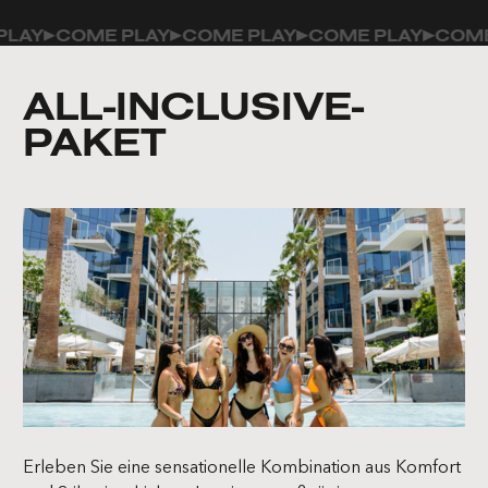
AY
COME PLAY
COME PLAY
COME PLAY
COME P
ALL-INCLUSIVE-
PAKET
Erleben Sie eine sensationelle Kombination aus Komfort