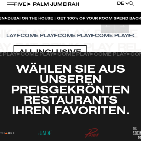
DE
UBAI ON THE HOUSE | GET 100% OF YOUR ROOM SPEND BACK AC
LAY
COME PLAY
COME PLAY
COME PLAY
COME
ALL INCLUSIVE
ME PLAY
COME PLAY
COME PLAY
COME PLAY
WÄHLEN SIE AUS
UNSEREN
PREISGEKRÖNTEN
RESTAURANTS
IHREN FAVORITEN.