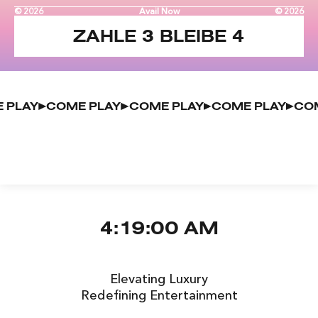
© 2026
Avail Now
© 2026
ZAHLE 3 BLEIBE 4
ME PLAY
COME PLAY
COME PLAY
COME PLAY
4:19:00 AM
Elevating Luxury
Redefining Entertainment