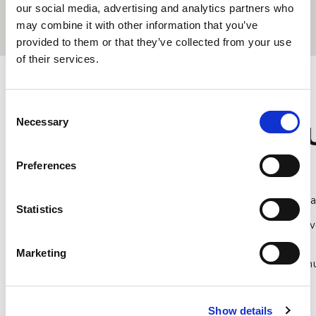
our social media, advertising and analytics partners who
JETZT BUCHEN
may combine it with other information that you’ve
provided to them or that they’ve collected from your use
of their services.
Consent
ALLGEMEINE
Necessary
Selection
GESCHÄFTSBEDING
Preferences
Weitere Geschäftsbedingungen gelten.
Der Preis versteht sich exklusive Steuern und Tourismu
Statistics
Stornierungsbedingungen: 100 % Berechnung im Falle 
Nichterscheinen oder Stornierung nach der Buchung.
Marketing
Anzahlung: Der volle Betrag ist zum Zeitpunkt der Buchun
Show details